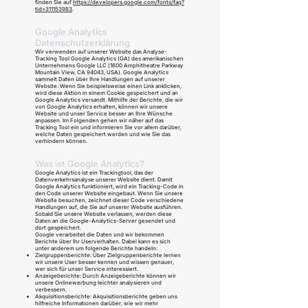
finden Sie auf
https://developers.google.com/fonts/faq?
tid=311153983
.
Google Analytics
Datenschutzerklärung
Wir verwenden auf unserer Website das Analyse-
Tracking Tool Google Analytics (GA) des amerikanischen
Unternehmens Google LLC (1600 Amphitheatre Parkway
Mountain View, CA 94043, USA). Google Analytics
sammelt Daten über Ihre Handlungen auf unserer
Website. Wenn Sie beispielsweise einen Link anklicken,
wird diese Aktion in einem Cookie gespeichert und an
Google Analytics versandt. Mithilfe der Berichte, die wir
von Google Analytics erhalten, können wir unsere
Website und unser Service besser an Ihre Wünsche
anpassen. Im Folgenden gehen wir näher auf das
Tracking Tool ein und informieren Sie vor allem darüber,
welche Daten gespeichert werden und wie Sie das
verhindern können.
Was ist Google Analytics?
Google Analytics ist ein Trackingtool, das der
Datenverkehrsanalyse unserer Website dient. Damit
Google Analytics funktioniert, wird ein Tracking-Code in
den Code unserer Website eingebaut. Wenn Sie unsere
Website besuchen, zeichnet dieser Code verschiedene
Handlungen auf, die Sie auf unserer Website ausführen.
Sobald Sie unsere Website verlassen, werden diese
Daten an die Google-Analytics-Server gesendet und
dort gespeichert.
Google verarbeitet die Daten und wir bekommen
Berichte über Ihr Userverhalten. Dabei kann es sich
unter anderem um folgende Berichte handeln:
Zielgruppenberichte: Über Zielgruppenberichte lernen
wir unsere User besser kennen und wissen genauer,
wer sich für unser Service interessiert.
Anzeigeberichte: Durch Anzeigeberichte können wir
unsere Onlinewerbung leichter analysieren und
verbessern.
Akquisitionsberichte: Akquisitionsberichte geben uns
hilfreiche Informationen darüber, wie wir mehr