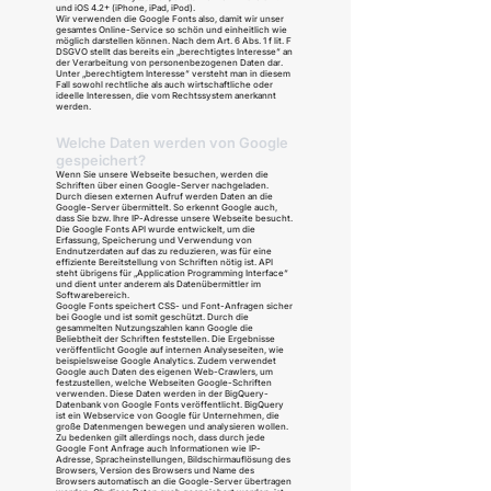
und iOS 4.2+ (iPhone, iPad, iPod).
Wir verwenden die Google Fonts also, damit wir unser
gesamtes Online-Service so schön und einheitlich wie
möglich darstellen können. Nach dem Art. 6 Abs. 1 f lit. F
DSGVO stellt das bereits ein „berechtigtes Interesse“ an
der Verarbeitung von personenbezogenen Daten dar.
Unter „berechtigtem Interesse“ versteht man in diesem
Fall sowohl rechtliche als auch wirtschaftliche oder
ideelle Interessen, die vom Rechtssystem anerkannt
werden.
Welche Daten werden von Google
gespeichert?
Wenn Sie unsere Webseite besuchen, werden die
Schriften über einen Google-Server nachgeladen.
Durch diesen externen Aufruf werden Daten an die
Google-Server übermittelt. So erkennt Google auch,
dass Sie bzw. Ihre IP-Adresse unsere Webseite besucht.
Die Google Fonts API wurde entwickelt, um die
Erfassung, Speicherung und Verwendung von
Endnutzerdaten auf das zu reduzieren, was für eine
effiziente Bereitstellung von Schriften nötig ist. API
steht übrigens für „Application Programming Interface“
und dient unter anderem als Datenübermittler im
Softwarebereich.
Google Fonts speichert CSS- und Font-Anfragen sicher
bei Google und ist somit geschützt. Durch die
gesammelten Nutzungszahlen kann Google die
Beliebtheit der Schriften feststellen. Die Ergebnisse
veröffentlicht Google auf internen Analyseseiten, wie
beispielsweise Google Analytics. Zudem verwendet
Google auch Daten des eigenen Web-Crawlers, um
festzustellen, welche Webseiten Google-Schriften
verwenden. Diese Daten werden in der BigQuery-
Datenbank von Google Fonts veröffentlicht. BigQuery
ist ein Webservice von Google für Unternehmen, die
große Datenmengen bewegen und analysieren wollen.
Zu bedenken gilt allerdings noch, dass durch jede
Google Font Anfrage auch Informationen wie IP-
Adresse, Spracheinstellungen, Bildschirmauflösung des
Browsers, Version des Browsers und Name des
Browsers automatisch an die Google-Server übertragen