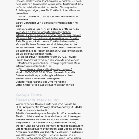
Cookies deaktivieren, löschen oder verwalten. Je nach
dem welchen Browser Sie verwenden, funktioniert dies
auf unterschiedliche Art und Weise. Die folgenden
Anleitungen zeigen, wie Sie Cookies in Ihrem Browser
verwalten:
Chrome: Cookies in Chrome löschen, aktivieren und
verwalten
Safari: Verwalten von Cookies und Websitedaten mit
Safari
Firefox: Cookies löschen, um Daten zu entfernen, die
Websites auf Ihrem Computer abgelegt haben
Internet Explorer: Löschen und Verwalten von Cookies
Microsoft Edge: Löschen und Verwalten von Cookies
Falls Sie grundsätzlich keine Cookies haben wollen,
können Sie Ihren Browser so einrichten, dass er Sie
immer informiert, wenn ein Cookie gesetzt werden soll.
So können Sie bei jedem einzelnen Cookie entscheiden,
ob Sie es erlauben oder nicht.
Google ist aktiver Teilnehmer beim EU-U.S. Privacy
Shield Framework, wodurch der korrekte und sichere
Datentransfer persönlicher Daten geregelt wird. Mehr
Informationen dazu finden Sie
auf
https://www.privacyshield.gov/participant?
id=a2zt000000001L5AAI
. Wenn Sie mehr über die
Datenverarbeitung von Google erfahren wollen,
empfehlen wir Ihnen die hauseigene
Datenschutzerklärung des Unternehmens
unter
https://policies.google.com/privacy?hl=de
.
Google Fonts
Datenschutzerklärung
Wir verwenden Google Fonts der Firma Google Inc.
(1600 Amphitheatre Parkway Mountain View, CA 94043,
USA) auf unserer Webseite.
Für die Verwendung von Google-Schriftarten müssen
Sie sich nicht anmelden bzw. ein Passwort hinterlegen.
Weiters werden auch keine Cookies in Ihrem Browser
gespeichert. Die Dateien (CSS, Schriftarten/Fonts)
werden über die Google-Domains fonts.googleapis.com
und fonts.gstatic.com angefordert. Laut Google sind die
Anfragen nach CSS und Schriften vollkommen getrennt
von allen anderen Google-Diensten. Wenn Sie ein
Google-Konto haben, brauchen Sie keine Sorge haben,