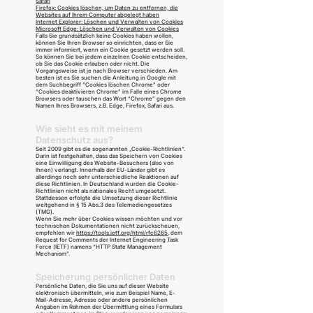
Safari
Firefox: Cookies löschen, um Daten zu entfernen, die
Websites auf Ihrem Computer abgelegt haben
Internet Explorer: Löschen und Verwalten von Cookies
Microsoft Edge: Löschen und Verwalten von Cookies
Falls Sie grundsätzlich keine Cookies haben wollen,
können Sie Ihren Browser so einrichten, dass er Sie
immer informiert, wenn ein Cookie gesetzt werden soll.
So können Sie bei jedem einzelnen Cookie entscheiden,
ob Sie das Cookie erlauben oder nicht. Die
Vorgangsweise ist je nach Browser verschieden. Am
besten ist es Sie suchen die Anleitung in Google mit
dem Suchbegriff “Cookies löschen Chrome” oder
“Cookies deaktivieren Chrome” im Falle eines Chrome
Browsers oder tauschen das Wort “Chrome” gegen den
Namen Ihres Browsers, z.B. Edge, Firefox, Safari aus.
Wie sieht es mit meinem
Datenschutz aus?
Seit 2009 gibt es die sogenannten „Cookie-Richtlinien“.
Darin ist festgehalten, dass das Speichern von Cookies
eine Einwilligung des Website-Besuchers (also von
Ihnen) verlangt. Innerhalb der EU-Länder gibt es
allerdings noch sehr unterschiedliche Reaktionen auf
diese Richtlinien. In Deutschland wurden die Cookie-
Richtlinien nicht als nationales Recht umgesetzt.
Stattdessen erfolgte die Umsetzung dieser Richtlinie
weitgehend in § 15 Abs.3 des Telemediengesetzes
(TMG).
Wenn Sie mehr über Cookies wissen möchten und vor
technischen Dokumentationen nicht zurückscheuen,
empfehlen wir
https://tools.ietf.org/html/rfc6265
, dem
Request for Comments der Internet Engineering Task
Force (IETF) namens “HTTP State Management
Mechanism”.
Speicherung persönlicher Daten
Persönliche Daten, die Sie uns auf dieser Website
elektronisch übermitteln, wie zum Beispiel Name, E-
Mail-Adresse, Adresse oder andere persönlichen
Angaben im Rahmen der Übermittlung eines Formulars