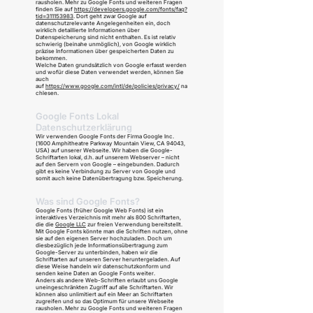
rausholen. Mehr zu Google Fonts und weiteren Fragen
finden Sie auf
https://developers.google.com/fonts/faq?
tid=311153983
. Dort geht zwar Google auf
datenschutzrelevante Angelegenheiten ein, doch
wirklich detaillierte Informationen über
Datenspeicherung sind nicht enthalten. Es ist relativ
schwierig (beinahe unmöglich), von Google wirklich
präzise Informationen über gespeicherten Daten zu
bekommen.
Welche Daten grundsätzlich von Google erfasst werden
und wofür diese Daten verwendet werden, können Sie
auch
auf
https://www.google.com/intl/de/policies/privacy/
na
chlesen.
Google Fonts Lokal
Datenschutzerklärung
Wir verwenden Google Fonts der Firma Google Inc.
(1600 Amphitheatre Parkway Mountain View, CA 94043,
USA) auf unserer Webseite. Wir haben die Google-
Schriftarten lokal, d.h. auf unserem Webserver – nicht
auf den Servern von Google – eingebunden. Dadurch
gibt es keine Verbindung zu Server von Google und
somit auch keine Datenübertragung bzw. Speicherung.
Was sind Google Fonts?
Google Fonts (früher Google Web Fonts) ist ein
interaktives Verzeichnis mit mehr als 800 Schriftarten,
die die
Google LLC
zur freien Verwendung bereitstellt.
Mit Google Fonts könnte man die Schriften nutzen, ohne
sie auf den eigenen Server hochzuladen. Doch um
diesbezüglich jede Informationsübertragung zum
Google-Server zu unterbinden, haben wir die
Schriftarten auf unseren Server heruntergeladen. Auf
diese Weise handeln wir datenschutzkonform und
senden keine Daten an Google Fonts weiter.
Anders als andere Web-Schriften erlaubt uns Google
uneingeschränkten Zugriff auf alle Schriftarten. Wir
können also unlimitiert auf ein Meer an Schriftarten
zugreifen und so das Optimum für unsere Webseite
rausholen. Mehr zu Google Fonts und weiteren Fragen