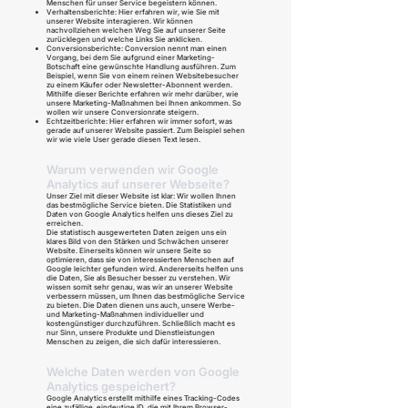
Menschen für unser Service begeistern können.
Verhaltensberichte: Hier erfahren wir, wie Sie mit
unserer Website interagieren. Wir können
nachvollziehen welchen Weg Sie auf unserer Seite
zurücklegen und welche Links Sie anklicken.
Conversionsberichte: Conversion nennt man einen
Vorgang, bei dem Sie aufgrund einer Marketing-
Botschaft eine gewünschte Handlung ausführen. Zum
Beispiel, wenn Sie von einem reinen Websitebesucher
zu einem Käufer oder Newsletter-Abonnent werden.
Mithilfe dieser Berichte erfahren wir mehr darüber, wie
unsere Marketing-Maßnahmen bei Ihnen ankommen. So
wollen wir unsere Conversionrate steigern.
Echtzeitberichte: Hier erfahren wir immer sofort, was
gerade auf unserer Website passiert. Zum Beispiel sehen
wir wie viele User gerade diesen Text lesen.
Warum verwenden wir Google
Analytics auf unserer Webseite?
Unser Ziel mit dieser Website ist klar: Wir wollen Ihnen
das bestmögliche Service bieten. Die Statistiken und
Daten von Google Analytics helfen uns dieses Ziel zu
erreichen.
Die statistisch ausgewerteten Daten zeigen uns ein
klares Bild von den Stärken und Schwächen unserer
Website. Einerseits können wir unsere Seite so
optimieren, dass sie von interessierten Menschen auf
Google leichter gefunden wird. Andererseits helfen uns
die Daten, Sie als Besucher besser zu verstehen. Wir
wissen somit sehr genau, was wir an unserer Website
verbessern müssen, um Ihnen das bestmögliche Service
zu bieten. Die Daten dienen uns auch, unsere Werbe-
und Marketing-Maßnahmen individueller und
kostengünstiger durchzuführen. Schließlich macht es
nur Sinn, unsere Produkte und Dienstleistungen
Menschen zu zeigen, die sich dafür interessieren.
Welche Daten werden von Google
Analytics gespeichert?
Google Analytics erstellt mithilfe eines Tracking-Codes
eine zufällige, eindeutige ID, die mit Ihrem Browser-