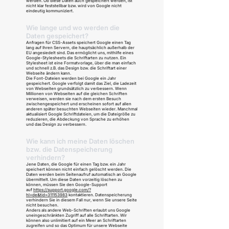
werden. Ob diese Daten auch gespeichert werden, ist
nicht klar feststellbar bzw. wird von Google nicht
eindeutig kommuniziert.
Wie lange und wo werden die
Daten gespeichert?
Anfragen für CSS-Assets speichert Google einen Tag
lang auf Ihren Servern, die hauptsächlich außerhalb der
EU angesiedelt sind. Das ermöglicht uns, mithilfe eines
Google-Stylesheets die Schriftarten zu nutzen. Ein
Stylesheet ist eine Formatvorlage, über die man einfach
und schnell z.B. das Design bzw. die Schriftart einer
Webseite ändern kann.
Die Font-Dateien werden bei Google ein Jahr
gespeichert. Google verfolgt damit das Ziel, die Ladezeit
von Webseiten grundsätzlich zu verbessern. Wenn
Millionen von Webseiten auf die gleichen Schriften
verweisen, werden sie nach dem ersten Besuch
zwischengespeichert und erscheinen sofort auf allen
anderen später besuchten Webseiten wieder. Manchmal
aktualisiert Google Schriftdateien, um die Dateigröße zu
reduzieren, die Abdeckung von Sprache zu erhöhen
und das Design zu verbessern.
Wie kann ich meine Daten löschen
bzw. die Datenspeicherung
verhindern?
Jene Daten, die Google für einen Tag bzw. ein Jahr
speichert können nicht einfach gelöscht werden. Die
Daten werden beim Seitenaufruf automatisch an Google
übermittelt. Um diese Daten vorzeitig löschen zu
können, müssen Sie den Google-Support
auf
https://support.google.com/?
hl=de&tid=311153983
kontaktieren. Datenspeicherung
verhindern Sie in diesem Fall nur, wenn Sie unsere Seite
nicht besuchen.
Anders als andere Web-Schriften erlaubt uns Google
uneingeschränkten Zugriff auf alle Schriftarten. Wir
können also unlimitiert auf ein Meer an Schriftarten
zugreifen und so das Optimum für unsere Webseite