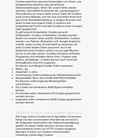
Cookies speichern gewisse Nutzerdaten von Ihnen, wie
beispielsweise Sprache oder persönliche
Seiteneinstellungen. Wenn Sie unsere Seite wieder
aufrufen, übermittelt Ihr Browser die „userbezogenen“
Informationen an unsere Seite zurück. Dank der Cookies
weiß unsere Website, wer Sie sind und bietet Ihnen Ihre
gewohnte Standardeinstellung. In einigen Browsern hat
jedes Cookie eine eigene Datei, in anderen wie
beispielsweise Firefox sind alle Cookies in einer einzigen
Datei gespeichert.
Es gibt sowohl Erstanbieter Cookies als auch
Drittanbieter-Cookies. Erstanbieter-Cookies werden
direkt von unserer Seite erstellt, Drittanbieter-Cookies
werden von Partner-Webseiten (z.B. Google Analytics)
erstellt. Jedes Cookie ist individuell zu bewerten, da
jedes Cookie andere Daten speichert. Auch die
Ablaufzeit eines Cookies variiert von ein paar Minuten
bis hin zu ein paar Jahren. Cookies sind keine Software-
Programme und enthalten keine Viren, Trojaner oder
andere „Schädlinge“. Cookies können auch nicht auf
Informationen Ihres PCs zugreifen.
So können zum Beispiel Cookie-Daten aussehen:
Name: _ga
Ablaufzeit: 2 Jahre
Verwendung: Unterscheidung der Webseitenbesucher
Beispielhafter Wert: GA1.2.1326744211.152311153983
Ein Browser sollte folgende Mindestgrößen
unterstützen:
Ein Cookie soll mindestens 4096 Bytes enthalten
können
Pro Domain sollen mindestens 50 Cookies gespeichert
werden können
Insgesamt sollen mindestens 3000 Cookies gespeichert
werden können
Welche Arten von Cookies gibt es?
Die Frage welche Cookies wir im Speziellen verwenden,
hängt von den verwendeten Diensten ab und wird in
der folgenden Abschnitten der Datenschutzerklärung
geklärt. An dieser Stelle möchten wir kurz auf die
verschiedenen Arten von HTTP-Cookies eingehen.
Man kann 4 Arten von Cookies unterscheiden:
Unbedingt notwendige Cookies