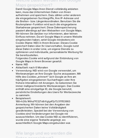
Welche Daten werden von Google
Maps gespeichert?
Damit Google Maps ihren Dienst vollständig anbieten
kann, muss das Unternehmen Daten von Ihnen
aufnehmen und speichern. Dazu zählen unter anderem
die eingegebenen Suchbegriffe, Ihre IP-Adresse und
die Breiten- bzw. Längenkoordinaten. Benutzen Sie die
Routenplaner-Funktion wird auch die eingegebene
Startadresse gespeichert. Diese Datenspeicherung
passiert allerdings auf den Webseiten von Google Maps.
Wir können Sie darüber nur informieren, aber keinen
Einfluss nehmen. Da wir Google Maps in unsere Website
eingebunden haben, setzt Google mindestens ein
Cookie (Name: NID) in Ihrem Browser. Dieses Cookie
speichert Daten über Ihr Userverhalten. Google nutzt
diese Daten in erster Linie, um eigene Dienste zu
optimieren und individuelle, personalisierte Werbung für
Sie bereitzustellen.
Folgendes Cookie wird aufgrund der Einbindung von
Google Maps in Ihrem Browser gesetzt:
Name: NID
Ablaufzeit: nach 6 Monaten
Verwendung: NID wird von Google verwendet, um
Werbeanzeigen an Ihre Google-Suche anzupassen. Mit
Hilfe des Cookies „erinnert“ sich Google an Ihre am
häufigsten eingegebenen Suchanfragen oder Ihre
frühere Interaktion mit Anzeigen. So bekommen Sie
immer maßgeschneiderte Werbeanzeigen. Das Cookie
enthält eine einzigartige ID, die Google benutzt,
persönliche Einstellungen des Users für Werbezwecke
zu sammeln.
Beispielwert:
188=h26c1Ktha7fCQTx8rXgLyATyITJ311153983
Anmerkung: Wir können bei den Angaben der
gespeicherten Daten keine Vollständigkeit
gewährleisten. Speziell bei der Verwendung von
Cookies sind Veränderungen bei Google nie
auszuschließen. Um das Cookie NID zu identifizieren,
wurde eine eigene Testseite angelegt, wo
ausschließlich Google Maps eingebunden war.
Wie lange und wo werden die