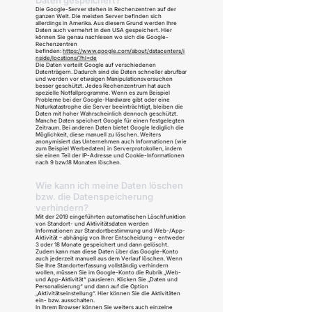
Daten gespeichert?
Die Google-Server stehen in Rechenzentren auf der
ganzen Welt. Die meisten Server befinden sich
allerdings in Amerika. Aus diesem Grund werden Ihre
Daten auch vermehrt in den USA gespeichert. Hier
können Sie genau nachlesen wo sich die Google-
Rechenzentren
befinden:
https://www.google.com/about/datacenters/i
nside/locations/?hl=de
Die Daten verteilt Google auf verschiedenen
Datenträgern. Dadurch sind die Daten schneller abrufbar
und werden vor etwaigen Manipulationsversuchen
besser geschützt. Jedes Rechenzentrum hat auch
spezielle Notfallprogramme. Wenn es zum Beispiel
Probleme bei der Google-Hardware gibt oder eine
Naturkatastrophe die Server beeinträchtigt, bleiben die
Daten mit hoher Wahrscheinlich dennoch geschützt.
Manche Daten speichert Google für einen festgelegten
Zeitraum. Bei anderen Daten bietet Google lediglich die
Möglichkeit, diese manuell zu löschen. Weiters
anonymisiert das Unternehmen auch Informationen (wie
zum Beispiel Werbedaten) in Serverprotokollen, indem
sie einen Teil der IP-Adresse und Cookie-Informationen
nach 9 bzw.18 Monaten löschen.
Wie kann ich meine Daten löschen
bzw. die Datenspeicherung
verhindern?
Mit der 2019 eingeführten automatischen Löschfunktion
von Standort- und Aktivitätsdaten werden
Informationen zur Standortbestimmung und Web-/App-
Aktivität – abhängig von Ihrer Entscheidung – entweder
3 oder 18 Monate gespeichert und dann gelöscht.
Zudem kann man diese Daten über das Google-Konto
auch jederzeit manuell aus dem Verlauf löschen. Wenn
Sie Ihre Standorterfassung vollständig verhindern
wollen, müssen Sie im Google-Konto die Rubrik „Web-
und App-Aktivität“ pausieren. Klicken Sie „Daten und
Personalisierung“ und dann auf die Option
„Aktivitätseinstellung“. Hier können Sie die Aktivitäten
ein- bzw. ausschalten.
In Ihrem Browser können Sie weiters auch einzelne