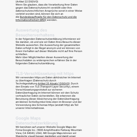
(Artikel 22 DSGVO)
Wenn Sie glauben, dass die Verarbeitung Ihrer Daten
gegen das Datenschutzrecht verstößt oder Ihre
datenschutzrechtlichen Ansprüche sonst in einer Weise
verletzt worden sind, können Sie sich an
die
Bundesbeauftragte für den Datenschutz und die
Informationsfreiheit (BfDI)
wenden.
Auswertung des
Besucherverhaltens
In der folgenden Datenschutzerklärung informieren wir
Sie darüber, ob und wie wir Daten Ihres Besuchs dieser
Website auswerten. Die Auswertung der gesammelten
Daten erfolgt in der Regel anonym und wir können von
Ihrem Verhalten auf dieser Website nicht auf Ihre Person
schließen.
Mehr über Möglichkeiten dieser Auswertung der
Besuchsdaten zu widersprechen erfahren Sie in der
folgenden Datenschutzerklärung.
TLS-Verschlüsselung mit https
Wir verwenden https um Daten abhörsicher im Internet
zu übertragen (Datenschutz durch
Technikgestaltung
Artikel 25 Absatz 1 DSGVO
). Durch
den Einsatz von TLS (Transport Layer Security), einem
Verschlüsselungsprotokoll zur sicheren
Datenübertragung im Internet können wir den Schutz
vertraulicher Daten sicherstellen. Sie erkennen die
Benutzung dieser Absicherung der Datenübertragung
am kleinen Schloßsymbol links oben im Browser und der
Verwendung des Schemas https (anstatt http) als Teil
unserer Internetadresse.
Google Maps
Datenschutzerklärung
Wir benützen auf unserer Website Google Maps der
Firma Google Inc. (1600 Amphitheatre Parkway Mountain
View, CA 94043, USA). Mit Google Maps können wir
Standorte visuell besser darstellen und damit unser