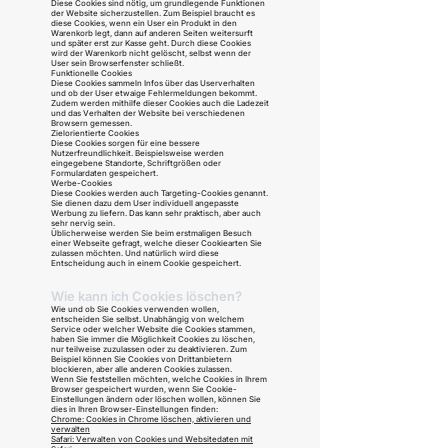
Diese Cookies sind nötig, um grundlegende Funktionen
der Website sicherzustellen. Zum Beispiel braucht es
diese Cookies, wenn ein User ein Produkt in den
Warenkorb legt, dann auf anderen Seiten weitersurft
und später erst zur Kasse geht. Durch diese Cookies
wird der Warenkorb nicht gelöscht, selbst wenn der
User sein Browserfenster schließt.
Funktionelle Cookies
Diese Cookies sammeln Infos über das Userverhalten
und ob der User etwaige Fehlermeldungen bekommt.
Zudem werden mithilfe dieser Cookies auch die Ladezeit
und das Verhalten der Website bei verschiedenen
Browsern gemessen.
Zielorientierte Cookies
Diese Cookies sorgen für eine bessere
Nutzerfreundlichkeit. Beispielsweise werden
eingegebene Standorte, Schriftgrößen oder
Formulardaten gespeichert.
Werbe-Cookies
Diese Cookies werden auch Targeting-Cookies genannt.
Sie dienen dazu dem User individuell angepasste
Werbung zu liefern. Das kann sehr praktisch, aber auch
sehr nervig sein.
Üblicherweise werden Sie beim erstmaligen Besuch
einer Webseite gefragt, welche dieser Cookiearten Sie
zulassen möchten. Und natürlich wird diese
Entscheidung auch in einem Cookie gespeichert.
Wie kann ich Cookies löschen?
Wie und ob Sie Cookies verwenden wollen,
entscheiden Sie selbst. Unabhängig von welchem
Service oder welcher Website die Cookies stammen,
haben Sie immer die Möglichkeit Cookies zu löschen,
nur teilweise zuzulassen oder zu deaktivieren. Zum
Beispiel können Sie Cookies von Drittanbietern
blockieren, aber alle anderen Cookies zulassen.
Wenn Sie feststellen möchten, welche Cookies in Ihrem
Browser gespeichert wurden, wenn Sie Cookie-
Einstellungen ändern oder löschen wollen, können Sie
dies in Ihren Browser-Einstellungen finden:
Chrome: Cookies in Chrome löschen, aktivieren und
verwalten
Safari: Verwalten von Cookies und Websitedaten mit