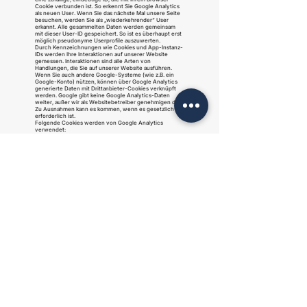
Cookie verbunden ist. So erkennt Sie Google Analytics
als neuen User. Wenn Sie das nächste Mal unsere Seite
besuchen, werden Sie als „wiederkehrender“ User
erkannt. Alle gesammelten Daten werden gemeinsam
mit dieser User-ID gespeichert. So ist es überhaupt erst
möglich pseudonyme Userprofile auszuwerten.
Durch Kennzeichnungen wie Cookies und App-Instanz-
IDs werden Ihre Interaktionen auf unserer Website
gemessen. Interaktionen sind alle Arten von
Handlungen, die Sie auf unserer Website ausführen.
Wenn Sie auch andere Google-Systeme (wie z.B. ein
Google-Konto) nützen, können über Google Analytics
generierte Daten mit Drittanbieter-Cookies verknüpft
werden. Google gibt keine Google Analytics-Daten
weiter, außer wir als Websitebetreiber genehmigen das.
Zu Ausnahmen kann es kommen, wenn es gesetzlich
erforderlich ist.
Folgende Cookies werden von Google Analytics
verwendet:
Name: _ga
Wert:2.1326744211.152311153983-5
Verwendungszweck: Standardmäßig verwendet
analytics.js das Cookie _ga, um die User-ID zu speichern.
Grundsätzlich dient es zur Unterscheidung der
Webseitenbesucher.
Ablaufdatum: nach 2 Jahre
Name: _gid
Wert:2.1687193234.152311153983-1
Verwendungszweck: Das Cookie dient auch zur
Unterscheidung der Webseitenbesucher
Ablaufdatum: nach 24 Stunden
Name: _gat_gtag_UA_<property-id>
Wert: 1
Verwendungszweck: Wird zum Senken der
Anforderungsrate verwendet. Wenn Google Analytics
über den Google Tag Manager bereitgestellt wird, erhält
dieser Cookie den Namen _dc_gtm_ <property-id>.
Ablaufdatum: nach 1 Minute
Name: AMP_TOKEN
Wert: keine Angaben
Verwendungszweck: Das Cookie hat einen Token, mit
dem eine User ID vom AMP-Client-ID-Dienst abgerufen
werden kann. Andere mögliche Werte weisen auf eine
Abmeldung, eine Anfrage oder einen Fehler hin.