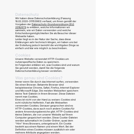
Datenschutz
Wir haben diese Datenschutzerklärung (Fassung
18.02.2020-311153983)
verfasst, um Ihnen gemäß der
Vorgaben der
Datenschutz-Grundverordnung (EU)
2016/679
zu erklären, welche Informationen wir
sammeln, wie wir Daten verwenden und welche
Entscheidungsmöglichkeiten Sie als Besucher dieser
Webseite haben.
Leider liegt es in der Natur der Sache, dass diese
Erklärungen sehr technisch klingen, wir haben uns bei
der Erstellung jedoch bemüht die wichtigsten Dinge so
einfach und klar wie möglich zu beschreiben.
Cookies
Unsere Website verwendet HTTP-Cookies um
nutzerspezifische Daten zu speichern.
Im Folgenden erklären wir, was Cookies sind und warum
Sie genutzt werden, damit Sie die folgende
Datenschutzerklärung besser verstehen.
Was genau sind Cookies?
Immer wenn Sie durch das Internet surfen, verwenden
Sie einen Browser. Bekannte Browser sind
beispielsweise Chrome, Safari, Firefox, Internet Explorer
und Microsoft Edge. Die meisten Webseiten speichern
kleine Text-Dateien in Ihrem Browser. Diese Dateien
nennt man Cookies.
Eines ist nicht von der Hand zu weisen: Cookies sind
echt nützliche Helferlein. Fast alle Webseiten
verwenden Cookies. Genauer gesprochen sind es
HTTP-Cookies, da es auch noch andere Cookies für
andere Anwendungsbereiche gibt. HTTP-Cookies sind
kleine Dateien, die von unserer Website auf Ihrem
Computer gespeichert werden. Diese Cookie-Dateien
werden automatisch im Cookie-Ordner, quasi dem
“Hirn” Ihres Browsers, untergebracht. Ein Cookie
besteht aus einem Namen und einem Wert. Bei der
Definition eines Cookies müssen zusätzlich ein oder
mehrere Attribute angegeben werden.