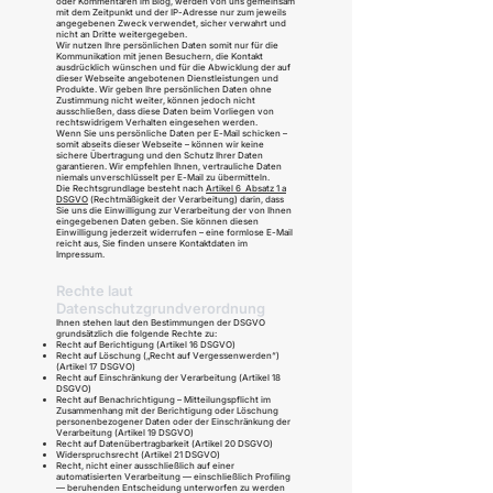
oder Kommentaren im Blog, werden von uns gemeinsam
mit dem Zeitpunkt und der IP-Adresse nur zum jeweils
angegebenen Zweck verwendet, sicher verwahrt und
nicht an Dritte weitergegeben.
Wir nutzen Ihre persönlichen Daten somit nur für die
Kommunikation mit jenen Besuchern, die Kontakt
ausdrücklich wünschen und für die Abwicklung der auf
dieser Webseite angebotenen Dienstleistungen und
Produkte. Wir geben Ihre persönlichen Daten ohne
Zustimmung nicht weiter, können jedoch nicht
ausschließen, dass diese Daten beim Vorliegen von
rechtswidrigem Verhalten eingesehen werden.
Wenn Sie uns persönliche Daten per E-Mail schicken –
somit abseits dieser Webseite – können wir keine
sichere Übertragung und den Schutz Ihrer Daten
garantieren. Wir empfehlen Ihnen, vertrauliche Daten
niemals unverschlüsselt per E-Mail zu übermitteln.
Die Rechtsgrundlage besteht nach
Artikel 6 Absatz 1 a
DSGVO
(Rechtmäßigkeit der Verarbeitung) darin, dass
Sie uns die Einwilligung zur Verarbeitung der von Ihnen
eingegebenen Daten geben. Sie können diesen
Einwilligung jederzeit widerrufen – eine formlose E-Mail
reicht aus, Sie finden unsere Kontaktdaten im
Impressum.
Rechte laut
Datenschutzgrundverordnung
Ihnen stehen laut den Bestimmungen der DSGVO
grundsätzlich die folgende Rechte zu:
Recht auf Berichtigung (Artikel 16 DSGVO)
Recht auf Löschung („Recht auf Vergessenwerden“)
(Artikel 17 DSGVO)
Recht auf Einschränkung der Verarbeitung (Artikel 18
DSGVO)
Recht auf Benachrichtigung – Mitteilungspflicht im
Zusammenhang mit der Berichtigung oder Löschung
personenbezogener Daten oder der Einschränkung der
Verarbeitung (Artikel 19 DSGVO)
Recht auf Datenübertragbarkeit (Artikel 20 DSGVO)
Widerspruchsrecht (Artikel 21 DSGVO)
Recht, nicht einer ausschließlich auf einer
automatisierten Verarbeitung — einschließlich Profiling
— beruhenden Entscheidung unterworfen zu werden