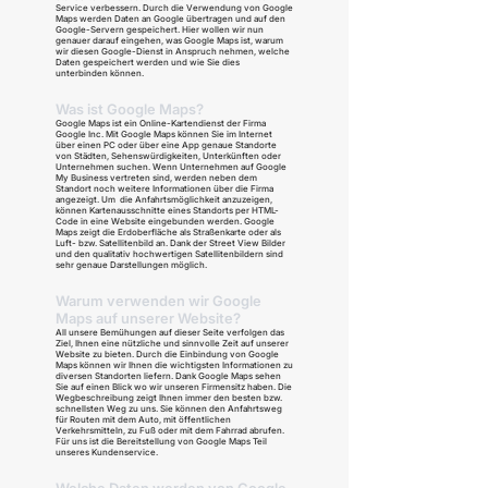
Service verbessern. Durch die Verwendung von Google
Maps werden Daten an Google übertragen und auf den
Google-Servern gespeichert. Hier wollen wir nun
genauer darauf eingehen, was Google Maps ist, warum
wir diesen Google-Dienst in Anspruch nehmen, welche
Daten gespeichert werden und wie Sie dies
unterbinden können.
Was ist Google Maps?
Google Maps ist ein Online-Kartendienst der Firma
Google Inc. Mit Google Maps können Sie im Internet
über einen PC oder über eine App genaue Standorte
von Städten, Sehenswürdigkeiten, Unterkünften oder
Unternehmen suchen. Wenn Unternehmen auf Google
My Business vertreten sind, werden neben dem
Standort noch weitere Informationen über die Firma
angezeigt. Um die Anfahrtsmöglichkeit anzuzeigen,
können Kartenausschnitte eines Standorts per HTML-
Code in eine Website eingebunden werden. Google
Maps zeigt die Erdoberfläche als Straßenkarte oder als
Luft- bzw. Satellitenbild an. Dank der Street View Bilder
und den qualitativ hochwertigen Satellitenbildern sind
sehr genaue Darstellungen möglich.
Warum verwenden wir Google
Maps auf unserer Website?
All unsere Bemühungen auf dieser Seite verfolgen das
Ziel, Ihnen eine nützliche und sinnvolle Zeit auf unserer
Website zu bieten. Durch die Einbindung von Google
Maps können wir Ihnen die wichtigsten Informationen zu
diversen Standorten liefern. Dank Google Maps sehen
Sie auf einen Blick wo wir unseren Firmensitz haben. Die
Wegbeschreibung zeigt Ihnen immer den besten bzw.
schnellsten Weg zu uns. Sie können den Anfahrtsweg
für Routen mit dem Auto, mit öffentlichen
Verkehrsmitteln, zu Fuß oder mit dem Fahrrad abrufen.
Für uns ist die Bereitstellung von Google Maps Teil
unseres Kundenservice.